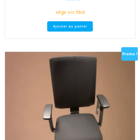
siège occ fdsd
Ajouter au panier
Promo !