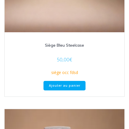
Siège Bleu Steelcase
50,00
€
siège occ fdsd
Ajouter au panier