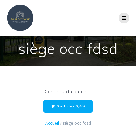
siège occ fdsd
Contenu du panier :
0 article -
0,00
€
Accueil
/ siège occ fdsd