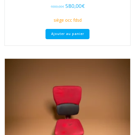
580,00
€
1000,00
€
siège occ fdsd
Ajouter au panier