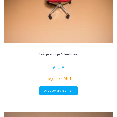
Siège rouge Steelcase
50,00
€
siège occ fdsd
Ajouter au panier