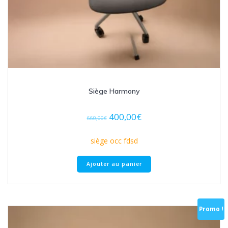
Siège Harmony
400,00
€
660,00
€
siège occ fdsd
Ajouter au panier
Promo !