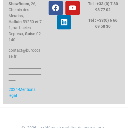
ShowRoom,
26,
Tel : +33 (0) 7 80
Chemin des
98 77 02
Meurins
,
Tel : +33(0) 6 66
Halluin
59250
et
7
69 58 30
1, rue Lucien
Depreux,
Guise
02
140.
contact@burocca
se.fr
___________________
___________________
____
2024-Mentions
légal
© 2026 La référence mobilier de bureau pro -