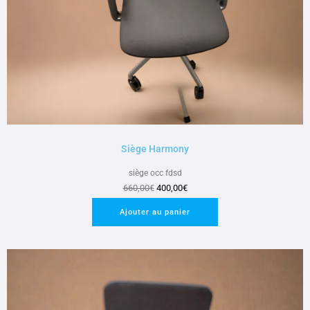
Siège Harmony
siège occ fdsd
660,00
€
400,00
€
Ajouter au panier