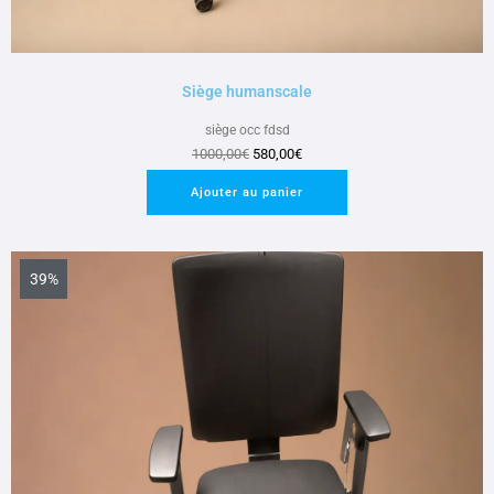
Siège humanscale
siège occ fdsd
1000,00
€
580,00
€
Ajouter au panier
39%