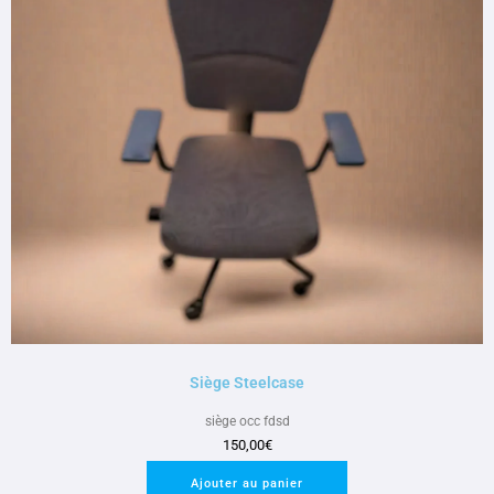
Siège Steelcase
siège occ fdsd
150,00
€
Ajouter au panier