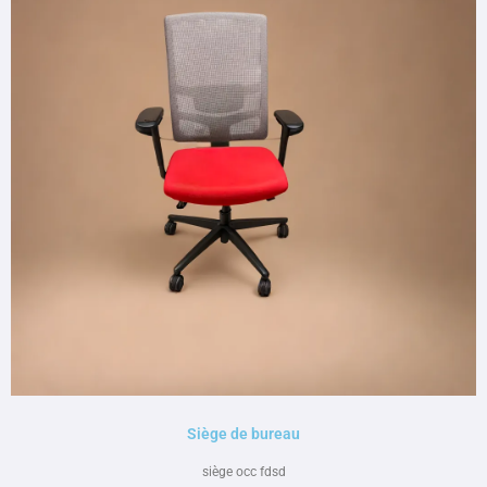
Siège de bureau
siège occ fdsd