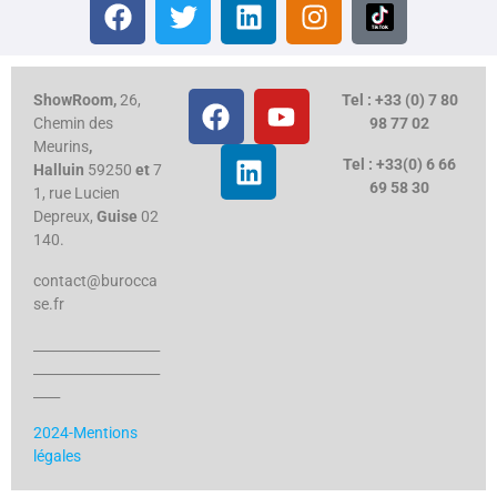
ShowRoom,
26,
Tel : +33 (0) 7 80
Chemin des
98 77 02
Meurins
,
Tel : +33(0) 6 66
Halluin
59250
et
7
69 58 30
1, rue Lucien
Depreux,
Guise
02
140.
contact@burocca
se.fr
___________________
___________________
____
2024-Mentions
légales