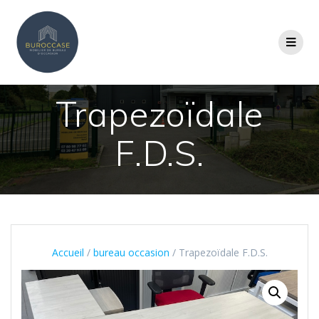
Trapezoïdale
F.D.S.
Accueil
/
bureau occasion
/ Trapezoïdale F.D.S.