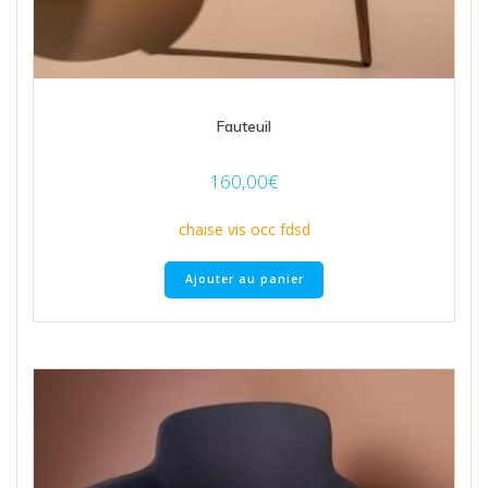
Fauteuil
160,00
€
chaise vis occ fdsd
Ajouter au panier