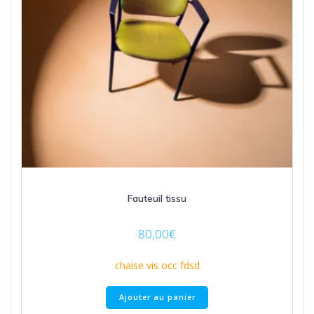
Fauteuil tissu
80,00
€
chaise vis occ fdsd
Ajouter au panier