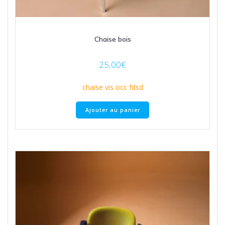
Chaise bois
25,00
€
chaise vis occ fdsd
Ajouter au panier