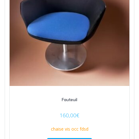
Fauteuil
160,00
€
chaise vis occ fdsd