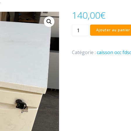
r
140,00
€
Ajouter au panier
Catégorie :
caisson occ fds