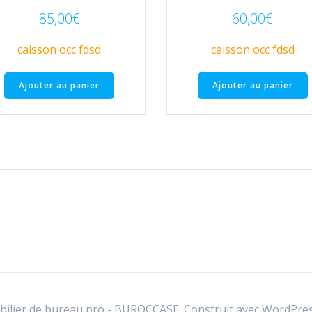
85,00
€
60,00
€
caisson occ fdsd
caisson occ fdsd
Ajouter au panier
Ajouter au panier
ilier de bureau pro - BUROCCASE. Construit avec WordPres