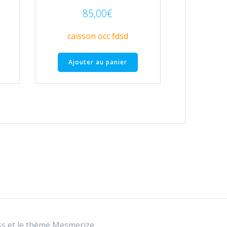
85,00
€
caisson occ fdsd
Ajouter au panier
s et le
thème Mesmerize