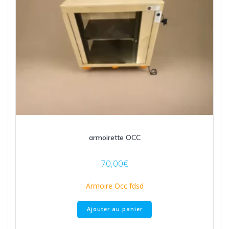
armoirette OCC
70,00
€
Armoire Occ fdsd
Ajouter au panier