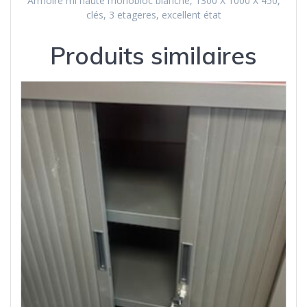
Armoire mi haute monobloc blanche, 1300 X 1000 X 450,
clés, 3 etageres, excellent état
Produits similaires