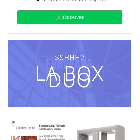
JE DÉCOUVRE
SSHHH2
LA BOX
DUO