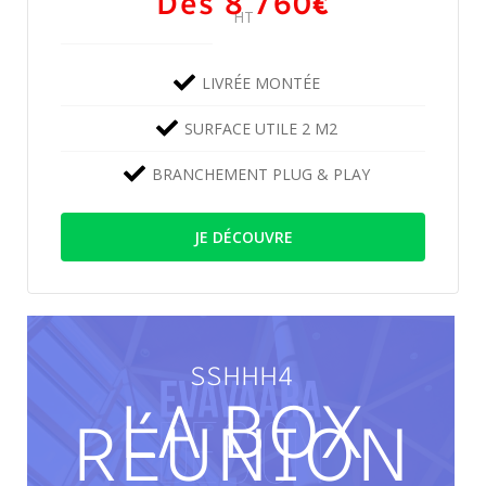
Dès 8 760
€
HT
LIVRÉE MONTÉE
SURFACE UTILE 2 M2
BRANCHEMENT PLUG & PLAY
JE DÉCOUVRE
SSHHH4
LA BOX
RÉUNION