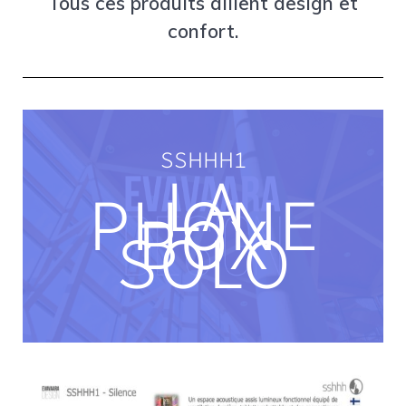
Tous ces produits allient design et
confort.
SSHHH1
LA
PHONE
BOX
SOLO