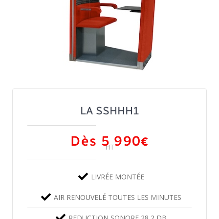
LA SSHHH1
Dès 5 990
€
HT
LIVRÉE MONTÉE
AIR RENOUVELÉ TOUTES LES MINUTES
REDUCTION SONORE 28,2 DB